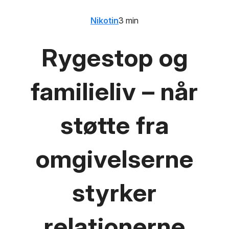
Nikotin
3 min
Rygestop og
familieliv – når
støtte fra
omgivelserne
styrker
relationerne