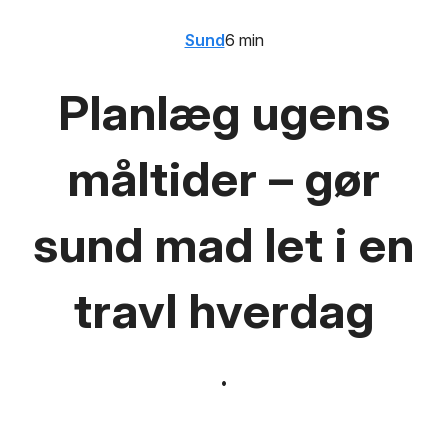
Sund
6 min
Planlæg ugens
måltider – gør
sund mad let i en
travl hverdag