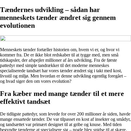
Tændernes udvikling – sådan har
menneskets tænder ændret sig gennem
evolutionen
Menneskets tænder fortæller historien om, hvem vi er, og hvor vi
kommer fra. De er ikke blot redskaber til at tygge med, men små
tidskapsler, der afspejler millioner af års udvikling. Fra de første
pattedyr med simple tandrækker til det moderne menneskes
specialiserede tandsæt har vores tænder ændret sig i takt med kost,
livsstil og miljø. Men hvordan er denne udvikling egentlig foregået –
og hvad siger den om vores evolution?
Fra kæber med mange tænder til et mere
effektivt tandsæt
De tidligste pattedyr, som levede for over 200 millioner år siden, havde
mange ensartede tænder. De var tilpasset en kost af insekter og smådyr,
og tandsættet var primært designet til at gribe og knuse. Med tiden
begyndte tænderne at specialisere sig – nogle blev spidse til at skære,