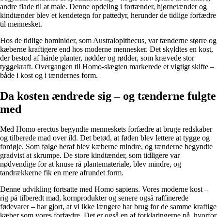
andre flade til at male. Denne opdeling i fortænder, hjørnetænder og
kindtænder blev et kendetegn for pattedyr, herunder de tidlige forfædre
til mennesket.
Hos de tidlige hominider, som Australopithecus, var tænderne større og
kæberne kraftigere end hos moderne mennesker. Det skyldtes en kost,
der bestod af hårde planter, nødder og rødder, som krævede stor
tyggekraft. Overgangen til Homo-slægten markerede et vigtigt skifte –
både i kost og i tændernes form.
Da kosten ændrede sig – og tænderne fulgte
med
Med Homo erectus begyndte menneskets forfædre at bruge redskaber
og tilberede mad over ild. Det betød, at føden blev lettere at tygge og
fordøje. Som følge heraf blev kæberne mindre, og tænderne begyndte
gradvist at skrumpe. De store kindtænder, som tidligere var
nødvendige for at knuse rå plantemateriale, blev mindre, og
tandrækkerne fik en mere afrundet form.
Denne udvikling fortsatte med Homo sapiens. Vores moderne kost –
rig på tilberedt mad, kornprodukter og senere også raffinerede
fødevarer – har gjort, at vi ikke længere har brug for de samme kraftige
kæber som vores forfædre. Det er også en af forklaringerne på, hvorfor