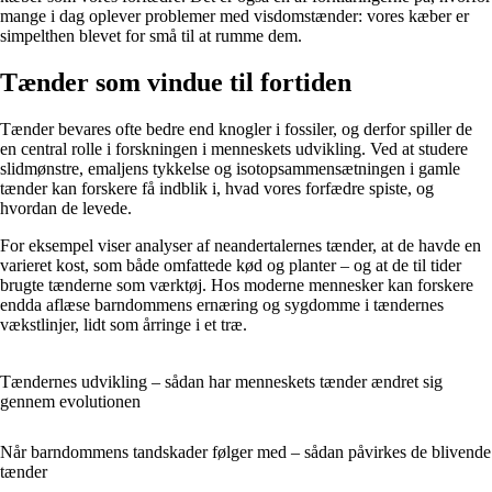
mange i dag oplever problemer med visdomstænder: vores kæber er
simpelthen blevet for små til at rumme dem.
Tænder som vindue til fortiden
Tænder bevares ofte bedre end knogler i fossiler, og derfor spiller de
en central rolle i forskningen i menneskets udvikling. Ved at studere
slidmønstre, emaljens tykkelse og isotopsammensætningen i gamle
tænder kan forskere få indblik i, hvad vores forfædre spiste, og
hvordan de levede.
For eksempel viser analyser af neandertalernes tænder, at de havde en
varieret kost, som både omfattede kød og planter – og at de til tider
brugte tænderne som værktøj. Hos moderne mennesker kan forskere
endda aflæse barndommens ernæring og sygdomme i tændernes
vækstlinjer, lidt som årringe i et træ.
Tændernes udvikling – sådan har menneskets tænder ændret sig
gennem evolutionen
Når barndommens tandskader følger med – sådan påvirkes de blivende
tænder