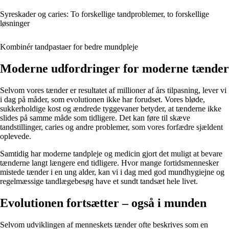
Syreskader og caries: To forskellige tandproblemer, to forskellige
løsninger
Kombinér tandpastaer for bedre mundpleje
Moderne udfordringer for moderne tænder
Selvom vores tænder er resultatet af millioner af års tilpasning, lever vi
i dag på måder, som evolutionen ikke har forudset. Vores bløde,
sukkerholdige kost og ændrede tyggevaner betyder, at tænderne ikke
slides på samme måde som tidligere. Det kan føre til skæve
tandstillinger, caries og andre problemer, som vores forfædre sjældent
oplevede.
Samtidig har moderne tandpleje og medicin gjort det muligt at bevare
tænderne langt længere end tidligere. Hvor mange fortidsmennesker
mistede tænder i en ung alder, kan vi i dag med god mundhygiejne og
regelmæssige tandlægebesøg have et sundt tandsæt hele livet.
Evolutionen fortsætter – også i munden
Selvom udviklingen af menneskets tænder ofte beskrives som en