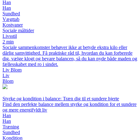
Han
Han
Sundhed
Vægttab
Kostvaner
Sociale måltider
Livsstil
2 min
Sociale sammenkomster behøver ikke at betyde ekstra kilo eller
dårlig samvittighed. Få praktiske råd til, hvordan du kan forberede
dig, vælge klogt og bevare balancen, så du kan nyde både maden og
fællesskabet med ro i sindet.
Liv Blom
Liv
Blom
Styrke og kondition i balance: Træn dig til et sundere hjerte
Find den perfekte balance mellem styrke og kondition for et sundere
og mere energifyldt liv
Han
Han
Træning
Sundhed
Kondition