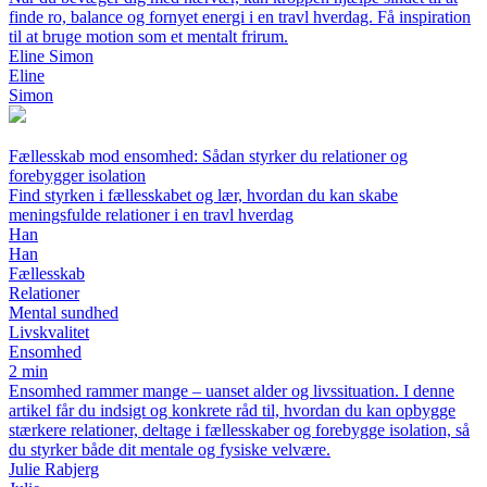
finde ro, balance og fornyet energi i en travl hverdag. Få inspiration
til at bruge motion som et mentalt frirum.
Eline Simon
Eline
Simon
Fællesskab mod ensomhed: Sådan styrker du relationer og
forebygger isolation
Find styrken i fællesskabet og lær, hvordan du kan skabe
meningsfulde relationer i en travl hverdag
Han
Han
Fællesskab
Relationer
Mental sundhed
Livskvalitet
Ensomhed
2 min
Ensomhed rammer mange – uanset alder og livssituation. I denne
artikel får du indsigt og konkrete råd til, hvordan du kan opbygge
stærkere relationer, deltage i fællesskaber og forebygge isolation, så
du styrker både dit mentale og fysiske velvære.
Julie Rabjerg