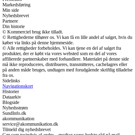
Markedsføring
Min side
Nyhedsbrevet
Partnere
Din historie
© Kommerciel brug ikke tilladt.
© Rettighederne tilhører os. Vi kan få en lille andel af salget, hvis du
køber via links på denne hjemmeside.
© Alle rettigheder forbeholdes. Vi kan tjene en del af salget fra
produkter, der er købt via vores websted som en del af vores
affilierede partnerskaber med forhandlere. Materialet på denne side
må ikke reproduceres, distribueres, transmitteres, cachelagres eller
på anden måde bruges, undtagen med forudgående skriftlig tilladelse
fra os.
Sidelinks
Navigationskort
Historier
Dataarkiv
Blogside
Nyhedsstrøm
SundInfo.dk
akommunikation
service@akommunikation.dk
Tilmeld dig nyhedsbrevet
Gør som tusindvis af andre – modtag vores bedste råd på mail.