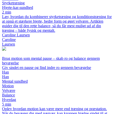
Styrketræning
Hjerte-kar-sundhed
2 min
Lær, hvordan du kombinerer styrketræning og konditionstræning for
at opnå et stærkere hjerte, bedre form og øget velvære. Artiklen
guider dig til den rette balance, så du får mest muligt ud af din
træning – både fysisk og mentalt.
Caroline Laursen
Caroline
Laursen
Brug motion som mental pause – skab ro og balance gennem
bevægelse
Giv sindet en pause og find indre ro gennem bevægelse
Han
Han
Mental sundhed
Motion
Velvære
Balance
Hverdag
5 min
Oplev hvordan motion kan være mere end træning og præstation.
Når du bevæger dig med nærvær, kan kroppen hjælpe sindet til at