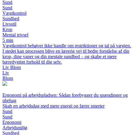
Sund
Sund
Vægtkontrol
Sundhed
Livsstil
Krop
Mental trivsel
5 min
Vægtkontrol behøver ikke handle om restriktioner og tal på vægten.
I stedet kan processen blive en lærerig vej til bedre forståelse af din
krop, dine vaner og din mentale sundhed – og skabe et mere
bæredygtigt forhold til dig selv.
Liv Blom
Liv
Blom
Ergonomi på arbejdspladsen: Sådan forebygger du spændinger og
ubehag
Skab en arbejdsdag med mere energi og færre smerter
Sund
Sund
Ergonomi
Arbejdsmiljø
Sundhed