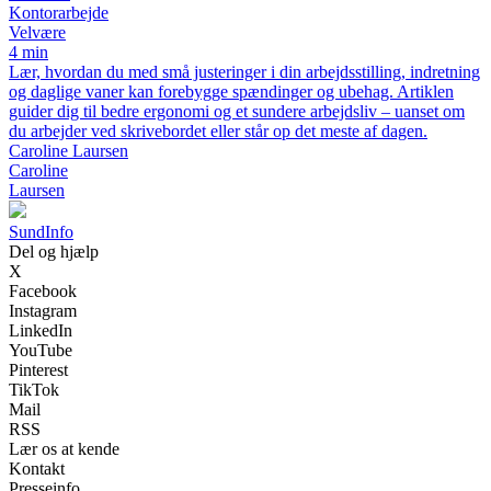
Kontorarbejde
Velvære
4 min
Lær, hvordan du med små justeringer i din arbejdsstilling, indretning
og daglige vaner kan forebygge spændinger og ubehag. Artiklen
guider dig til bedre ergonomi og et sundere arbejdsliv – uanset om
du arbejder ved skrivebordet eller står op det meste af dagen.
Caroline Laursen
Caroline
Laursen
Sund
Info
Del og hjælp
X
Facebook
Instagram
LinkedIn
YouTube
Pinterest
TikTok
Mail
RSS
Lær os at kende
Kontakt
Presseinfo