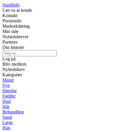
Sund
Info
Lær os at kende
Kontakt
Presseinfo
Markedsføring
Min side
Nyhedsbrevet
Partnere
Din historie
Log på
Bliv medlem
Nyhedsbrev
Kategorier
Mund
Syn
Hørelse
Fødder
Hud
Hår
Behandling
Sund
Læge
Han