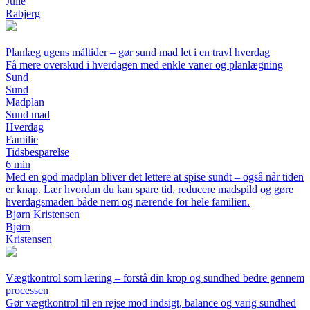
Julie
Rabjerg
Planlæg ugens måltider – gør sund mad let i en travl hverdag
Få mere overskud i hverdagen med enkle vaner og planlægning
Sund
Sund
Madplan
Sund mad
Hverdag
Familie
Tidsbesparelse
6 min
Med en god madplan bliver det lettere at spise sundt – også når tiden
er knap. Lær hvordan du kan spare tid, reducere madspild og gøre
hverdagsmaden både nem og nærende for hele familien.
Bjørn Kristensen
Bjørn
Kristensen
Vægtkontrol som læring – forstå din krop og sundhed bedre gennem
processen
Gør vægtkontrol til en rejse mod indsigt, balance og varig sundhed