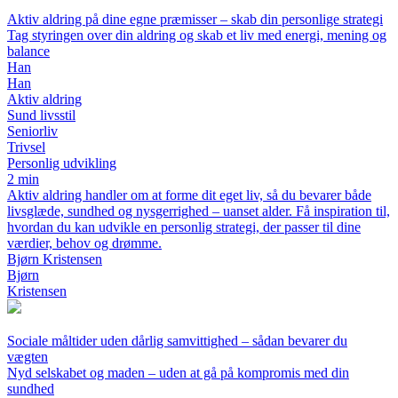
Aktiv aldring på dine egne præmisser – skab din personlige strategi
Tag styringen over din aldring og skab et liv med energi, mening og
balance
Han
Han
Aktiv aldring
Sund livsstil
Seniorliv
Trivsel
Personlig udvikling
2 min
Aktiv aldring handler om at forme dit eget liv, så du bevarer både
livsglæde, sundhed og nysgerrighed – uanset alder. Få inspiration til,
hvordan du kan udvikle en personlig strategi, der passer til dine
værdier, behov og drømme.
Bjørn Kristensen
Bjørn
Kristensen
Sociale måltider uden dårlig samvittighed – sådan bevarer du
vægten
Nyd selskabet og maden – uden at gå på kompromis med din
sundhed