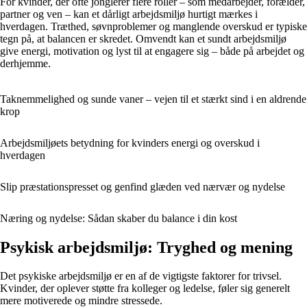
For kvinder, der ofte jonglerer flere roller – som medarbejder, forælder,
partner og ven – kan et dårligt arbejdsmiljø hurtigt mærkes i
hverdagen. Træthed, søvnproblemer og manglende overskud er typiske
tegn på, at balancen er skredet. Omvendt kan et sundt arbejdsmiljø
give energi, motivation og lyst til at engagere sig – både på arbejdet og
derhjemme.
Taknemmelighed og sunde vaner – vejen til et stærkt sind i en aldrende
krop
Arbejdsmiljøets betydning for kvinders energi og overskud i
hverdagen
Slip præstationspresset og genfind glæden ved nærvær og nydelse
Næring og nydelse: Sådan skaber du balance i din kost
Psykisk arbejdsmiljø: Tryghed og mening
Det psykiske arbejdsmiljø er en af de vigtigste faktorer for trivsel.
Kvinder, der oplever støtte fra kolleger og ledelse, føler sig generelt
mere motiverede og mindre stressede.