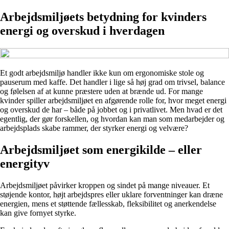
Arbejdsmiljøets betydning for kvinders
energi og overskud i hverdagen
Et godt arbejdsmiljø handler ikke kun om ergonomiske stole og
pauserum med kaffe. Det handler i lige så høj grad om trivsel, balance
og følelsen af at kunne præstere uden at brænde ud. For mange
kvinder spiller arbejdsmiljøet en afgørende rolle for, hvor meget energi
og overskud de har – både på jobbet og i privatlivet. Men hvad er det
egentlig, der gør forskellen, og hvordan kan man som medarbejder og
arbejdsplads skabe rammer, der styrker energi og velvære?
Arbejdsmiljøet som energikilde – eller
energityv
Arbejdsmiljøet påvirker kroppen og sindet på mange niveauer. Et
støjende kontor, højt arbejdspres eller uklare forventninger kan dræne
energien, mens et støttende fællesskab, fleksibilitet og anerkendelse
kan give fornyet styrke.