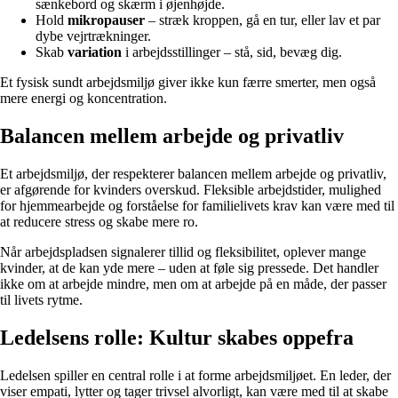
sænkebord og skærm i øjenhøjde.
Hold
mikropauser
– stræk kroppen, gå en tur, eller lav et par
dybe vejrtrækninger.
Skab
variation
i arbejdsstillinger – stå, sid, bevæg dig.
Et fysisk sundt arbejdsmiljø giver ikke kun færre smerter, men også
mere energi og koncentration.
Balancen mellem arbejde og privatliv
Et arbejdsmiljø, der respekterer balancen mellem arbejde og privatliv,
er afgørende for kvinders overskud. Fleksible arbejdstider, mulighed
for hjemmearbejde og forståelse for familielivets krav kan være med til
at reducere stress og skabe mere ro.
Når arbejdspladsen signalerer tillid og fleksibilitet, oplever mange
kvinder, at de kan yde mere – uden at føle sig pressede. Det handler
ikke om at arbejde mindre, men om at arbejde på en måde, der passer
til livets rytme.
Ledelsens rolle: Kultur skabes oppefra
Ledelsen spiller en central rolle i at forme arbejdsmiljøet. En leder, der
viser empati, lytter og tager trivsel alvorligt, kan være med til at skabe